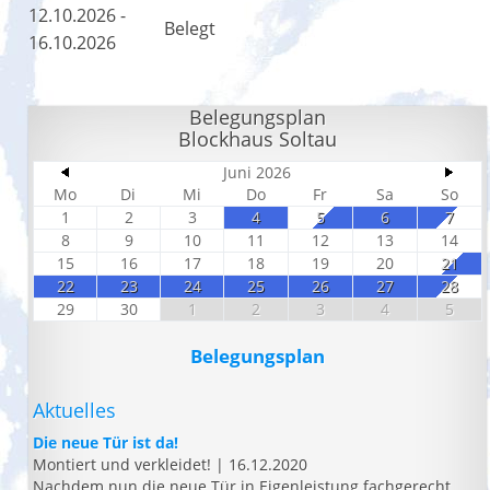
12.10.2026 -
Belegt
16.10.2026
Belegungsplan
Blockhaus Soltau
Juni 2026
Mo
Di
Mi
Do
Fr
Sa
So
1
2
3
4
5
6
7
8
9
10
11
12
13
14
15
16
17
18
19
20
21
22
23
24
25
26
27
28
29
30
1
2
3
4
5
Belegungsplan
Aktuelles
Die neue Tür ist da!
Montiert und verkleidet!
|
16.12.2020
Nachdem nun die neue Tür in Eigenleistung fachgerecht