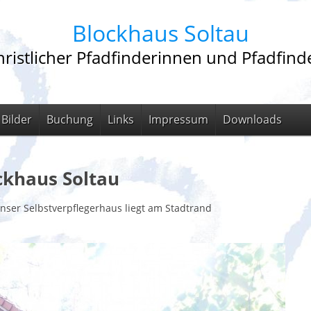
Blockhaus Soltau
ristlicher Pfadfinderinnen und Pfadfinde
Bilder
Buchung
Links
Impressum
Downloads
ckhaus Soltau
au e.V. Unser Selbstverpflegerhaus liegt am Stadtran