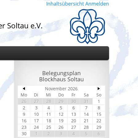
Inhaltsübersicht
Anmelden
r Soltau e.V.
Belegungsplan
Blockhaus Soltau
November 2026
d
Mo
Di
Mi
Do
Fr
Sa
So
26
27
28
29
30
31
1
2
3
4
5
6
7
8
9
10
11
12
13
14
15
16
17
18
19
20
21
22
23
24
25
26
27
28
29
30
1
2
3
4
5
6